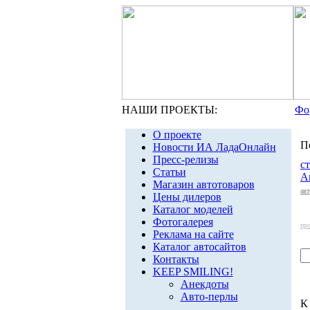
НАШИ ПРОЕКТЫ:
Фо
О проекте
П
Новости ИА ЛадаОнлайн
Пресс-релизы
с
Статьи
А
Магазин автотоваров
авт
Цены дилеров
Каталог моделей
Фотогалерея
пр
Реклама на сайте
Каталог автосайтов
Контакты
KEEP SMILING!
Анекдоты
Авто-перлы
К