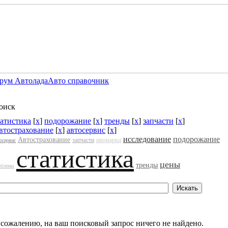
рум Автолада
Авто справочник
оиск
татистика
[
x
]
подорожание
[
x
]
тренды
[
x
]
запчасти
[
x
]
втострахование
[
x
]
автосервис
[
x
]
исследование
подорожание
Автострахование
запчасти
иномарки
осервис
статистика
цены
тренды
облемы
 сожалению, на ваш поисковый запрос ничего не найдено.