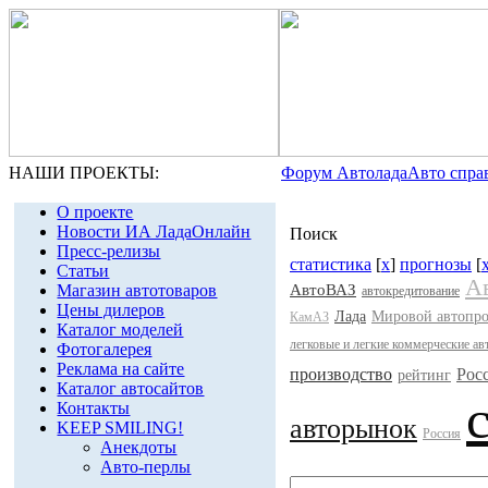
НАШИ ПРОЕКТЫ:
Форум Автолада
Авто спра
О проекте
Новости ИА ЛадаОнлайн
Поиск
Пресс-релизы
статистика
[
x
]
прогнозы
[
Статьи
А
Магазин автотоваров
АвтоВАЗ
автокредитование
Цены дилеров
Лада
Мировой автопр
КамАЗ
Каталог моделей
легковые и легкие коммерческие а
Фотогалерея
Реклама на сайте
производство
Рос
рейтинг
Каталог автосайтов
Контакты
авторынок
KEEP SMILING!
Россия
Анекдоты
Авто-перлы