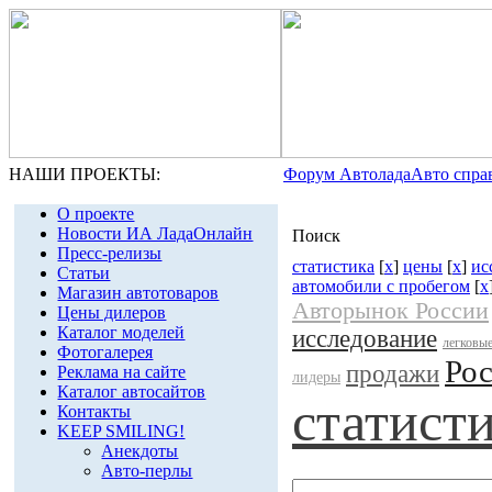
НАШИ ПРОЕКТЫ:
Форум Автолада
Авто спра
О проекте
Новости ИА ЛадаОнлайн
Поиск
Пресс-релизы
статистика
[
x
]
цены
[
x
]
ис
Статьи
автомобили с пробегом
[
x
Магазин автотоваров
Авторынок России
Цены дилеров
Каталог моделей
исследование
легковые
Фотогалерея
Ро
продажи
Реклама на сайте
лидеры
Каталог автосайтов
статист
Контакты
KEEP SMILING!
Анекдоты
Авто-перлы