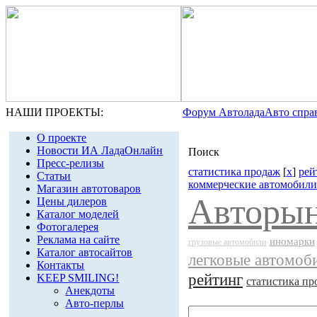
НАШИ ПРОЕКТЫ:
Форум Автолада
Авто спра
О проекте
Новости ИА ЛадаОнлайн
Поиск
Пресс-релизы
статистика продаж
[
x
]
рей
Статьи
коммерческие автомобили
Магазин автотоваров
Авторын
Цены дилеров
Каталог моделей
Фотогалерея
Реклама на сайте
иномарки
грузовые автомобили
Каталог автосайтов
легковые автомоб
Контакты
рейтинг
KEEP SMILING!
статистика пр
Анекдоты
Авто-перлы