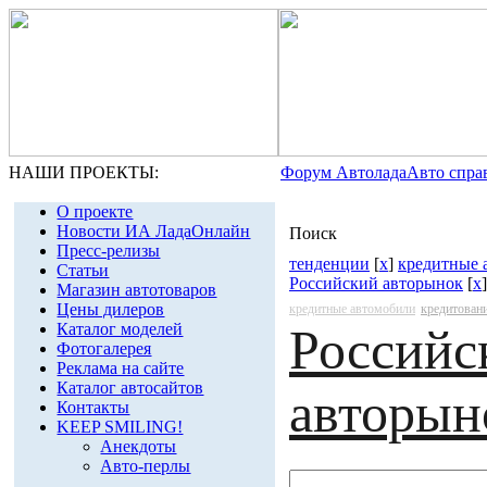
НАШИ ПРОЕКТЫ:
Форум Автолада
Авто спра
О проекте
Новости ИА ЛадаОнлайн
Поиск
Пресс-релизы
тенденции
[
x
]
кредитные 
Статьи
Российский авторынок
[
x
]
Магазин автотоваров
Цены дилеров
кредитные автомобили
кредитован
Каталог моделей
Российс
Фотогалерея
Реклама на сайте
Каталог автосайтов
авторын
Контакты
KEEP SMILING!
Анекдоты
Авто-перлы