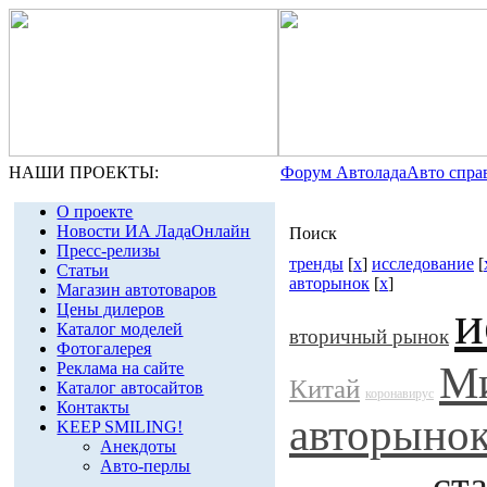
НАШИ ПРОЕКТЫ:
Форум Автолада
Авто спра
О проекте
Новости ИА ЛадаОнлайн
Поиск
Пресс-релизы
тренды
[
x
]
исследование
[
Статьи
авторынок
[
x
]
Магазин автотоваров
и
Цены дилеров
Каталог моделей
вторичный рынок
Фотогалерея
М
Реклама на сайте
Китай
Каталог автосайтов
коронавирус
Контакты
авторыно
KEEP SMILING!
Анекдоты
Авто-перлы
ст