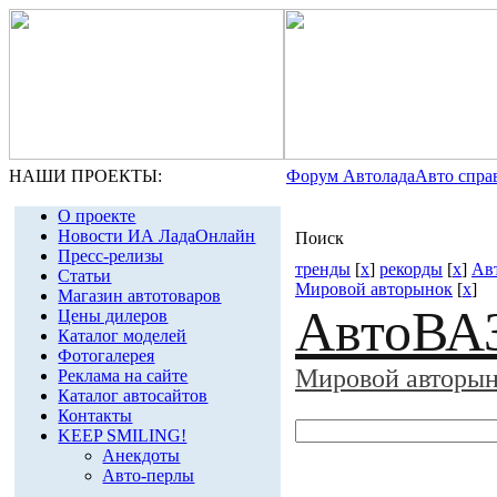
НАШИ ПРОЕКТЫ:
Форум Автолада
Авто спра
О проекте
Новости ИА ЛадаОнлайн
Поиск
Пресс-релизы
тренды
[
x
]
рекорды
[
x
]
Ав
Статьи
Мировой авторынок
[
x
]
Магазин автотоваров
АвтоВА
Цены дилеров
Каталог моделей
Фотогалерея
Мировой авторы
Реклама на сайте
Каталог автосайтов
Контакты
KEEP SMILING!
Анекдоты
Авто-перлы