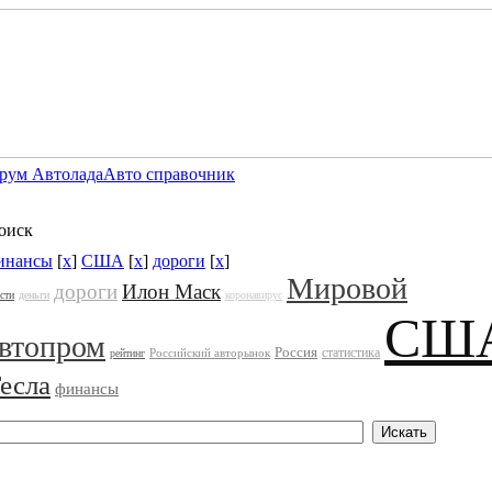
рум Автолада
Авто справочник
оиск
инансы
[
x
]
США
[
x
]
дороги
[
x
]
Мировой
дороги
Илон Маск
сти
деньги
коронавирус
СШ
втопром
Россия
статистика
Российский авторынок
рейтинг
есла
финансы