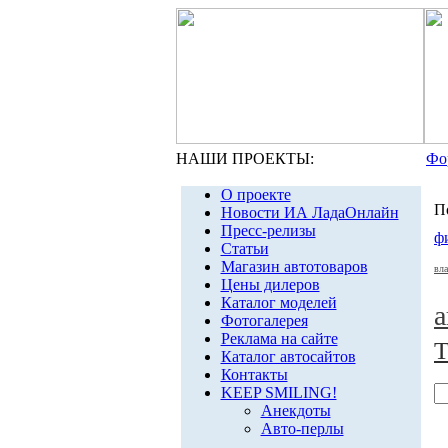
НАШИ ПРОЕКТЫ:
Фо
О проекте
П
Новости ИА ЛадаОнлайн
Пресс-релизы
ф
Статьи
Магазин автотоваров
вла
Цены дилеров
Каталог моделей
а
Фотогалерея
Реклама на сайте
Т
Каталог автосайтов
Контакты
KEEP SMILING!
Анекдоты
Авто-перлы