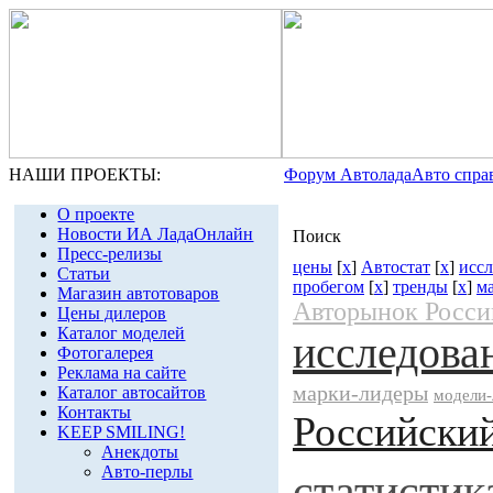
НАШИ ПРОЕКТЫ:
Форум Автолада
Авто спра
О проекте
Новости ИА ЛадаОнлайн
Поиск
Пресс-релизы
цены
[
x
]
Автостат
[
x
]
исс
Статьи
пробегом
[
x
]
тренды
[
x
]
м
Магазин автотоваров
Авторынок Росси
Цены дилеров
Каталог моделей
исследова
Фотогалерея
Реклама на сайте
марки-лидеры
Каталог автосайтов
модели
Контакты
Российски
KEEP SMILING!
Анекдоты
Авто-перлы
статистик