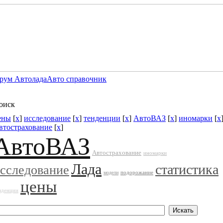
рум Автолада
Авто справочник
оиск
ены
[
x
]
исследование
[
x
]
тенденции
[
x
]
АвтоВАЗ
[
x
]
иномарки
[
x
втострахование
[
x
]
АвтоВАЗ
Автострахование
иномарки
Лада
статистика
сследование
подорожание
модели
цены
нденции