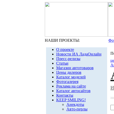
НАШИ ПРОЕКТЫ:
Фо
О проекте
П
Новости ИА ЛадаОнлайн
Пресс-релизы
ц
Статьи
А
Магазин автотоваров
Цены дилеров
Каталог моделей
Фотогалерея
и
Реклама на сайте
Каталог автосайтов
Контакты
те
KEEP SMILING!
Анекдоты
Авто-перлы