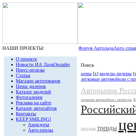
НАШИ ПРОЕКТЫ:
Форум Автолада
Авто спра
О проекте
Новости ИА ЛадаОнлайн
Поиск
Пресс-релизы
цены
[
x
]
модели-лидеры
[
Статьи
легковые автомобили с п
Магазин автотоваров
Цены дилеров
Авторынок Росс
Каталог моделей
Фотогалерея
легковые автомобили с пробегом
Реклама на сайте
Российски
Каталог автосайтов
Контакты
це
KEEP SMILING!
Анекдоты
тренды
продаж
Авто-перлы