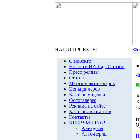
НАШИ ПРОЕКТЫ:
Фо
О проекте
or
Новости ИА ЛадаОнлайн
Пресс-релизы
Д
Статьи
Магазин автотоваров
0
Цены дилеров
Каталог моделей
А
Фотогалерея
К
Реклама на сайте
б
Каталог автосайтов
Контакты
И
KEEP SMILING!
О
Анекдоты
Авто-перлы
Н