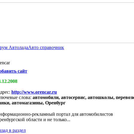
рум Автолада
Авто справочник
encar
обавить сайт
8.12.2008
дрес:
http://www.orencar.ru
лючевые слова:
автомобили, автосервис, автошколы, перевоз
анки, автомагазины, Оренбург
нформационно-рекламный портал для автомобилистов
ренбургской области и не только...
азад в раздел