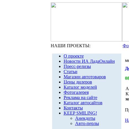
НАШИ ПРОЕКТЫ:
Фо
О проекте
м
Новости ИА ЛадаОнлайн
Пресс-релизы
Д
Статьи
Магазин автотоваров
0
Цены дилеров
Каталог моделей
А
Фотогалерея
К
Реклама на сайте
м
Каталог автосайтов
Контакты
П
KEEP SMILING!
Анекдоты
Н
Авто-перлы