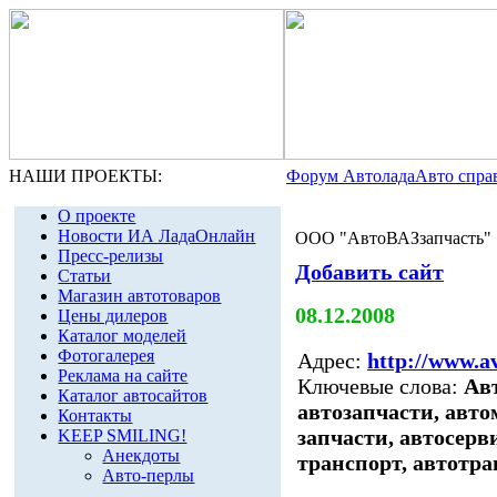
НАШИ ПРОЕКТЫ:
Форум Автолада
Авто спра
О проекте
Новости ИА ЛадаОнлайн
ООО "АвтоВАЗзапчасть"
Пресс-релизы
Добавить сайт
Статьи
Магазин автотоваров
08.12.2008
Цены дилеров
Каталог моделей
Фотогалерея
Адрес:
http://www.av
Реклама на сайте
Ключевые слова:
Авт
Каталог автосайтов
автозапчасти, авто
Контакты
запчасти, автосерви
KEEP SMILING!
Анекдоты
транспорт, автотра
Авто-перлы