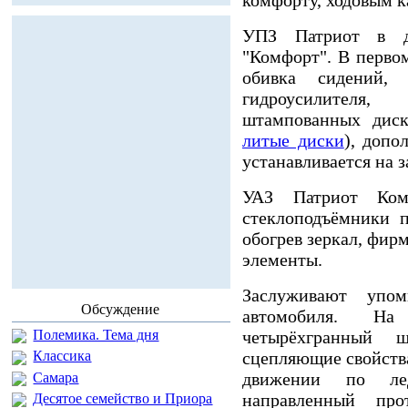
УПЗ Патриот в дв
"Комфорт". В перво
обивка сидений, 
гидроусилителя, 
штампованных диск
литые диски
), допо
устанавливается на з
УАЗ Патриот Комф
стеклоподъёмники п
обогрев зеркал, фир
элементы.
Заслуживают упо
Обсуждение
автомобиля. Н
четырёхгранный 
Полемика. Тема дня
сцепляющие свойств
Классика
движении по ле
Самара
направленный про
Десятое семейство и Приора