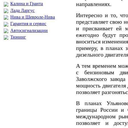
направлениях.
Калина и Гранта
Лада Ларгус
Интересно и то, чт
Нива и Шевроле-Нива
представляет свою н
Гарантия и сервис
и присваивает ей м
Автосигнализации
ежегодно будут про
Тюнинг
вноситься изменени
примеру, в планах 
дизельного двигателя
А тем временем мож
с бензиновым дви
Заволжского завода
мощность двигателя 
позволяет разгонятьс
В планах Ульяновс
границы России и 
международном рын
позволяет и дост