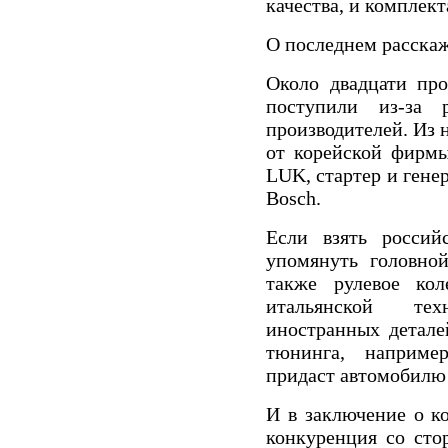
качества, и комплек
О последнем расска
Около двадцати про
поступили из-за 
производителей. Из 
от корейской фирм
LUK, стартер и гене
Bosch.
Если взять россий
упомянуть головной
также рулевое кол
итальянской те
иностранных детал
тюнинга, например
придаст автомобилю
И в заключение о к
конкуренция со сто