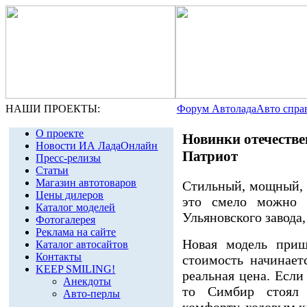
НАШИ ПРОЕКТЫ:
Форум Автолада
Авто спра
О проекте
Новинки отечестве
Новости ИА ЛадаОнлайн
Патриот
Пресс-релизы
Статьи
Магазин автотоваров
Стильный, мощный, 
Цены дилеров
это смело можно 
Каталог моделей
Ульяновского завода
Фотогалерея
Реклама на сайте
Новая модель при
Каталог автосайтов
Контакты
стоимость начинает
KEEP SMILING!
реальная цена. Если
Анекдоты
то Симбир стоял 
Авто-перлы
комфорту, ходовым ка