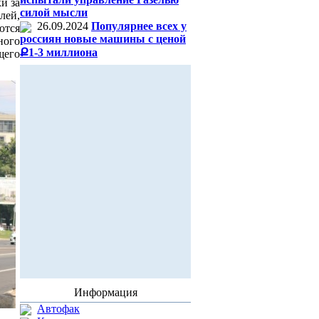
и за
силой мысли
лей,
26.09.2024
Популярнее всех у
ются
россиян новые машины с ценой
ного
Ք1-3 миллиона
щего
Информация
Автофак