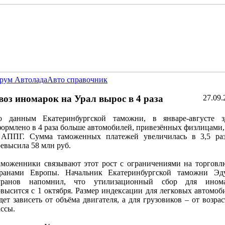
рум Автолада
Авто справочник
воз иномарок на Урал вырос в 4 раза
27.09.
о данным Екатеринбургской таможни, в январе-августе з
ормлено в 4 раза больше автомобилей, привезённых физлицами,
 АППГ. Сумма таможенных платежей увеличилась в 3,5 ра
евысила 58 млн руб.
моженники связывают этот рост с ограничениями на торговл
транами Европы. Начальник Екатеринбургской таможни Эд
уранов напомнил, что утилизационный сбор для ином
высится с 1 октября. Размер индексации для легковых автомоб
дет зависеть от объёма двигателя, а для грузовиков – от возрас
ссы.