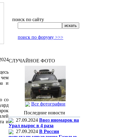
поиск по сайту
поиск по форуму >>>
2024
СЛУЧАЙНОЕ ФОТО
десь
 чем
за и
ю со
Все фотографии
уард
арок
Последние новости
илей
27.09.2024
Ввоз иномарок на
та и
Урал вырос в 4 раза
27.09.2024
В России
испытали управление Газелью