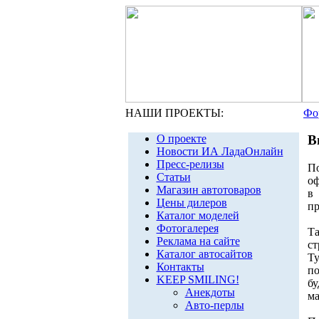
НАШИ ПРОЕКТЫ:
Фо
О проекте
В
Новости ИА ЛадаОнлайн
Пресс-релизы
П
Статьи
оф
Магазин автотоваров
в
Цены дилеров
пр
Каталог моделей
Фотогалерея
Та
Реклама на сайте
с
Каталог автосайтов
Т
Контакты
по
KEEP SMILING!
бу
Анекдоты
ма
Авто-перлы