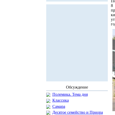
По
8
пр
ки
ут
го
Обсуждение
Полемика. Тема дня
Классика
Самара
Десятое семейство и Приора