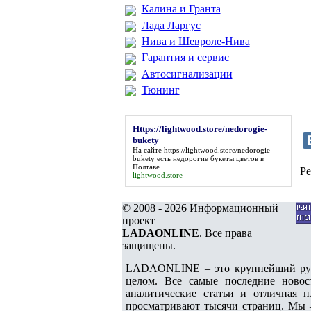
Калина и Гранта
Лада Ларгус
Нива и Шевроле-Нива
Гарантия и сервис
Автосигнализации
Тюнинг
Https://lightwood.store/nedorogie-
bukety
На сайте
https://lightwood.store/nedorogie-
bukety
есть недорогие букеты цветов в
Полтаве
Ре
lightwood.store
© 2008 - 2026 Информационный
проект
LADAONLINE
. Все права
защищены.
LADAONLINE – это крупнейший русс
целом. Все самые последние новос
аналитические статьи и отличная п
просматривают тысячи страниц. Мы 