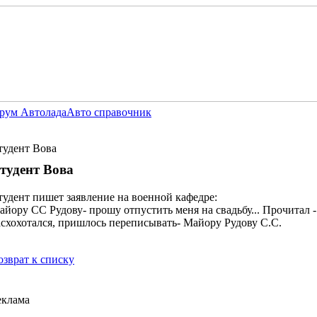
рум Автолада
Авто справочник
тудент Вова
тудент Вова
тудент пишет заявление на военной кафедре:
айору СС Рудову- прошу отпустить меня на свадьбу... Прочитал -
асхохотался, пришлось переписывать- Майору Рудову С.С.
озврат к списку
еклама