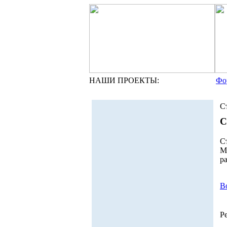
НАШИ ПРОЕКТЫ:
Фо
С
С
С
М
р
В
Р