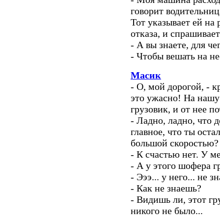
говорит водительниц
Тот указывает ей на
отказа, и спрашивает
- А вы знаете, для ч
- Чтобы вешать на не
Масик
- О, мой дорогой, - 
это ужасно! На наш
грузовик, и от нее п
- Ладно, ладно, что д
главное, что ты оста
большой скоростью?
- К счастью нет. У м
- А у этого шофера г
- Эээ... у него... не з
- Как не знаешь?
- Видишь ли, этот гр
никого не было...