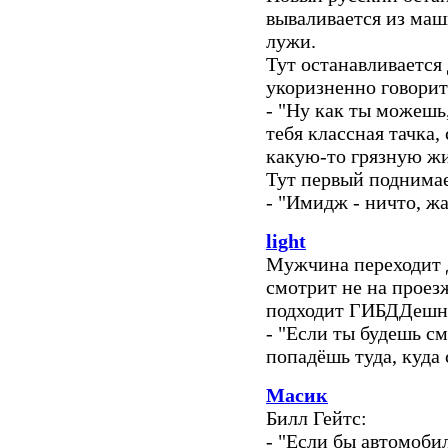
вываливается из маш
лужи.
Тут останавливается
укоризненно говорит
- "Ну как ты можешь,
тебя классная тачка,
какую-то грязную ж
Тут первый поднимае
- "Имидж - ничто, жа
light
Мужчина переходит 
смотрит не на проезж
подходит ГИБДДешни
- "Если ты будешь см
попадёшь туда, куда
Масик
Билл Гейтс:
- "Если бы автомоби