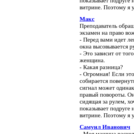
показывает подруге 
витрине. Поэтому я 
Макс
Преподаватель обра
экзамен на право во
- Перед вами идет ле
окна высовывается р
- Это зависит от тог
женщина.
- Какая разница?
- Огромная! Если это
собирается повернут
сигнал может одинако
правый повороты. Он
сидящая за рулем, хо
показывает подруге 
витрине. Поэтому я 
Самуил Иванович
- Моя машина расход