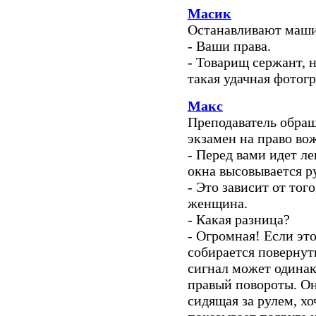
Масик
Останавливают маши
- Ваши права.
- Товарищ сержант, 
такая удачная фотог
Макс
Преподаватель обра
экзамен на право во
- Перед вами идет ле
окна высовывается р
- Это зависит от тог
женщина.
- Какая разница?
- Огромная! Если это
собирается повернут
сигнал может одинако
правый повороты. Он
сидящая за рулем, хо