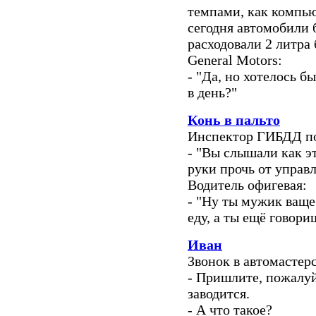
темпами, как компь
сегодня автомобили 
расходовали 2 литра 
General Motors:
- "Да, но хотелось б
в день?"
Конь в пальто
Инспектор ГИБДД по
- "Вы слышали как э
руки прочь от управ
Водитель офигевая:
- "Ну ты мужик ваще.
еду, а ты ещё говориш
Иван
Звонок в автомастер
- Пришлите, пожалу
заводится.
- А что такое?