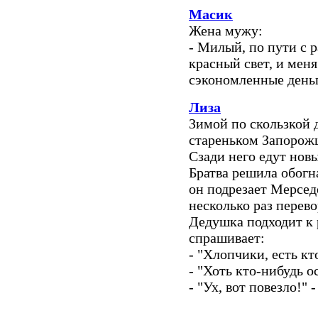
Масик
Жена мужу:
- Милый, по пути с р
красный свет, и мен
сэкономленные деньг
Лиза
Зимой по скользкой 
стареньком Запорож
Сзади него едут новы
Братва решила обогна
он подрезает Мерседе
несколько раз перево
Дедушка подходит к 
спрашивает:
- "Хлопчики, есть кт
- "Хоть кто-нибудь о
- "Ух, вот повезло!" 