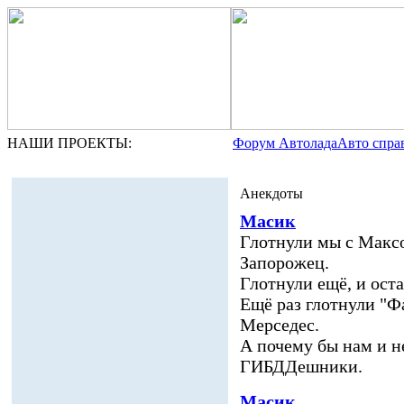
НАШИ ПРОЕКТЫ:
Форум Автолада
Авто спра
Анекдоты
Масик
Глотнули мы с Макс
Запорожец.
Глотнули ещё, и ост
Ещё раз глотнули "Ф
Мерседес.
А почему бы нам и н
ГИБДДешники.
Масик