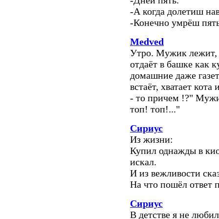
-Дней пять.
-А когда долетиш на
-Конечно умрёш пять
Medved
Утро. Мужик лежит, 
отдаёт в башке как к
домашние даже газе
встаёт, хватает кота
- то причем !?" Мужи
топ! топ!..."
Сириус
Из жизни:
Купил однажды в кио
искал.
И из вежливости ска
На что пошёл ответ 
Сириус
В детстве я не любил