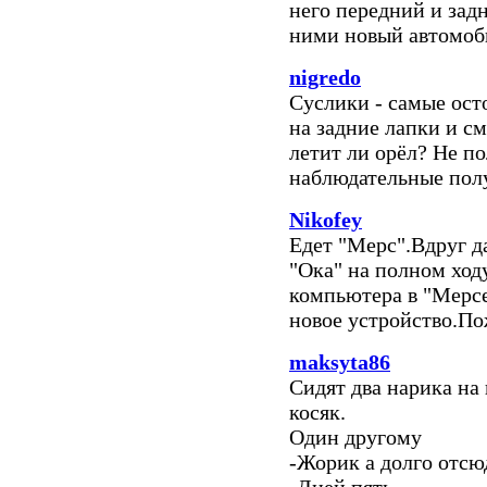
него передний и зад
ними новый автомоби
nigredo
Суслики - самые ос
на задние лапки и см
летит ли орёл? Не по
наблюдательные пол
Nikofey
Едет "Мерс".Вдруг да
"Ока" на полном ходу
компьютера в "Мерс
новое устройство.По
maksyta86
Сидят два нарика на
косяк.
Один другому
-Жорик а долго отсю