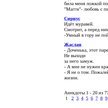
била меня ложкой по
"Магги"- любовь с п
Сириус
Идёт муравей.
Смотрит, а перед ним
-Умный в гору не пой
Жаслан
- Доченька, этот пар
Не выходи
за него замуж.
- А мне не нужен кра
- Я не о том. Пожале
жизни.
Анекдоты 1 - 20 из 7
1
2
3
4
5
6
7
8
9