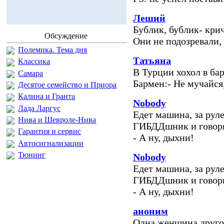
Леший
Бублик, бублик- кри
Обсуждение
Они не подозревали,
Полемика. Тема дня
Татьяна
Классика
В Турции хохол в бар
Самара
Бармен:- Не мучайся
Десятое семейство и Приора
Калина и Гранта
Nobody
Лада Ларгус
Едет машина, за руле
Нива и Шевроле-Нива
ГИБДДшник и говор
Гарантия и сервис
- А ну, дыхни!
Автосигнализации
Тюнинг
Nobody
Едет машина, за руле
ГИБДДшник и говор
- А ну, дыхни!
аноним
Одна женщина друго