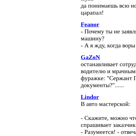
да понимаешь всю но
царапал!
Feanor
- Почему ты не заяв
машину?
- А я жду, когда вор
GaZoN
останавливает сотру
водителю и мрачным 
фуражке: "Сержант П
документы?"......
Lindor
В авто мастерской:
- Скажите, можно чт
спрашивает заказчик
- Разумеется! - отве