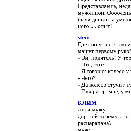
Представляешь, неда
мужчиной. Оооочень 
были деньги, а уменя
него .... опыт!
stem
Едет по дороге такси
машет первому рукой
- Эй, приятель! У те
- Что, что?
- Я говорю: колесо у
- Чего?
- Да колесо стучит, 
- Говори громче, у м
КЛИМ
жена мужу:
дорогой почему это 
расцарапана?
муж: