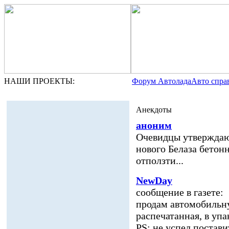
НАШИ ПРОЕКТЫ:
Форум Автолада
Авто спра
Анекдоты
аноним
Очевидцы утверждают
нового Белаза бетон
отползти...
NewDay
сообщение в газете:
продам автомобильну
распечатанная, в упа
PS: не успел постави