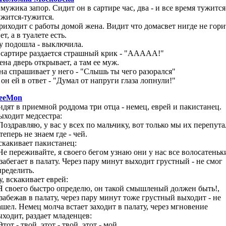
 мужика запор. Сидит он в сартире час, два - и все время тужится
ужится-тужится.
риходит с работы домой жена. Видит что домасвет нигде не гори
ет, а в туалете есть.
у подошла - выключила.
 сартире раздается страшный крик - "ААААА!"
ена дверь открывает, а там ее муж.
на спрашивает у него - "Слышь ты чего разорался"
 он ей в ответ - "Думал от напруги глаза лопнули!"
eeMon
идят в приемной роддома три отца - немец, еврей и пакистанец.
ыходит медсестра:
 Поздравляю, у вас у всех по мальчику, вот только мы их перепут
теперь не знаем где - чей.
скакивает пакистанец:
 Не переживайте, я своего бегом узнаю они у нас все волосатеньки
 забегает в палату. Через пару минут выходит грустный - не смог
пределить.
у, вскакивает еврей:
 Я своего быстро определю, он такой смышленый должен быть!,
 забежав в палату, через пару минут тоже грустный выходит - не
ашел. Немец молча встает заходит в палату, через мгновение
ыходит, раздает младенцев:
Этот - твой, этот - твой, этот - мой.