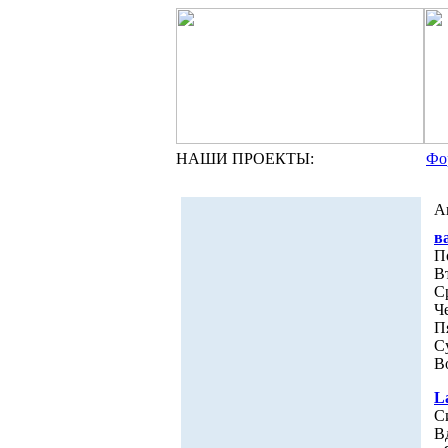
НАШИ ПРОЕКТЫ:
Фо
А
в
П
В
С
Ч
П
С
В
L
С
В