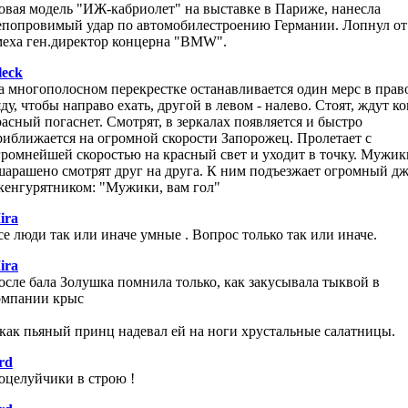
овая модель "ИЖ-кабриолет" на выставке в Париже, нанесла
епопровимый удар по автомобилестроению Германии. Лопнул от
меха ген.директор концерна "BMW".
leck
а многополосном перекрестке останавливается один мерс в прав
ду, чтобы направо ехать, другой в левом - налево. Стоят, ждут ко
расный погаснет. Смотрят, в зеркалах появляется и быстро
риближается на огромной скорости Запорожец. Пролетает с
громнейшей скоростью на красный свет и уходит в точку. Мужик
шарашено смотрят друг на друга. К ним подъезжает огромный д
 кенгурятником: "Мужики, вам гол"
ira
се люди так или иначе умные . Вопрос только так или иначе.
ira
осле бала Золушка помнила только, как закусывала тыквой в
омпании крыс
 как пьяный принц надевал ей на ноги хрустальные салатницы.
rd
оцелуйчики в строю !