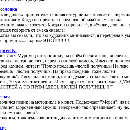
солонка
осле долгих прпирательств юная натурщица соглашается переспа
удожником.Когда он предстал перед нею обнажённым, то она
езапно начала хохотать.Когда он спросил её, в чём же дело, она, 
огшая говорить от смеха сказала:
Когда вы сказали, что вы-художник-минималист, я перебрала в ум
е причины.......кроме ЭТОЙ!!!!!!!!!!
ергей К.
дет Илья Муромец по тропинке, на своём боевом коне, впереди
азвилка на три дороги, перед развилкой камень, Илья остановилс
еред камнем, читает: "Прямо поедешь -люлей получишь; На лево
оедешь - люлей получишь; На право поедешь -тоже люлей
олучишь". Илья впал в стопор, стоит думает, затылок чешит. 5 м
тоит, 10 минут стоит чешит. И тут вдруг голос из неоткуда: "Д
ЫСТРЕЙ А ТО ПРЯМ ЗДЕСЬ ЛЮЛЕЙ ПОЛУЧИШЬ !!!"
езная
волился педик на мотоцикле в кювет. Подъезжает "Мерен", из не
ылазиет здоровенный мужик и небрежно так спрвашивает: ну чё,
олкнем твое говно?..
 толкнем, толкнем- говорит педик- а потом и мотоцикл вытащим..
erge