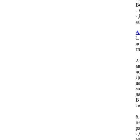
В
- 
- 
к
А
1
д
г
2
а
ч
Д
д
м
д
В
с
6
п
р
-
ме