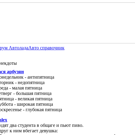
рум Автолада
Авто справочник
некдоты
ася арбузян
онедельник - антипятница
торник - недопятница
реда - малая пятница
етверг - большая пятница
ятница - великая пятница
уббота - широкая пятница
оскресенье - глубокая пятница
alex
идят два студента в общаге и пьют пиво.
друг к ним вбегает девушка: