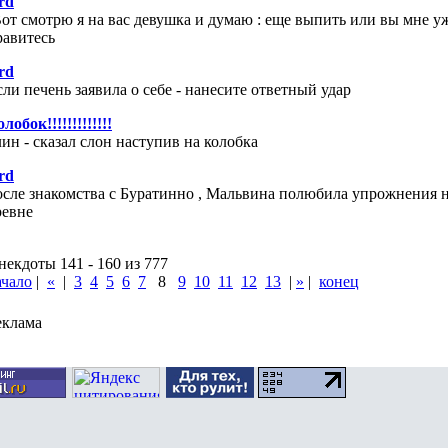
rd
Вот смотрю я на вас девушка и думаю : еще выпить или вы мне у
равитесь
rd
сли печень заявила о себе - нанесите ответный удар
лобок!!!!!!!!!!!!!
лин - сказал слон наступив на колобка
rd
осле знакомства с Буратинно , Мальвина полюбила упрожнения 
ревне
некдоты 141 - 160 из 777
ачало
|
«
|
3
4
5
6
7
8
9
10
11
12
13
|
»
|
конец
еклама