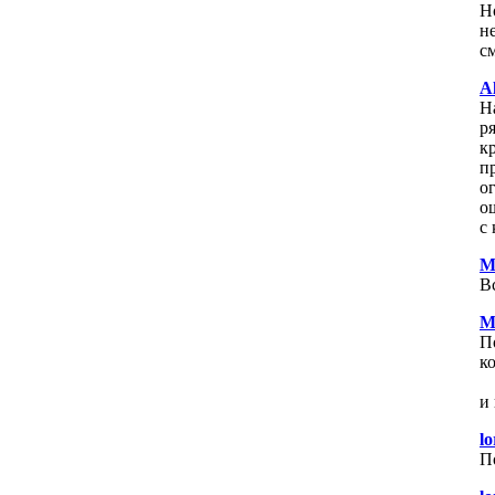
Н
н
с
A
Н
ря
к
п
о
о
с
M
В
M
П
к
и
lo
П