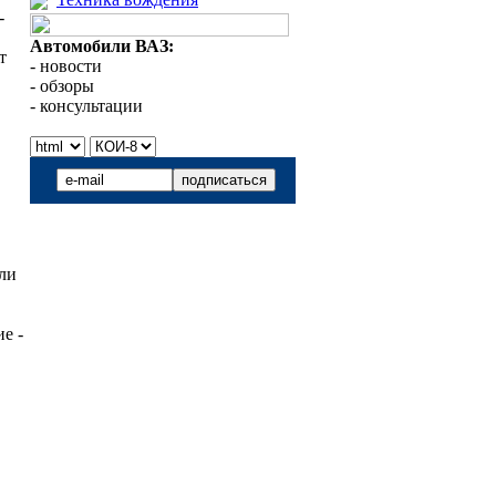
-
Автомобили ВАЗ:
т
- новости
- обзоры
- консультации
али
е -