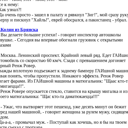
се к нему:
Как узнал?!
Да очень просто - зашел в палату и рявкнул "Зиг!", мой сразу рук
верху и пискнул "Хайль!", еврей обосрался, а пакистанец - убрал.
.Колян из Брянска
. Вы делаете большие успехи! - говорит инспектор автошколы
евушке. - Сегодня вы впервые обогнали грузовик с открытыми
лазами
. Москва. Ленинский проспект. Крайний левый ряд. Едет ГАИш
втомобиль со скоростью 60 км/ч. Сзади с превышением догоняет
ерный Ренж Ровер.
важды вплотную подъезжает к заднему бамперу ГАИшной маши
авая понять, чтобы пропустили. Никакого эффекта. Ренж Ровер
игает фарами. Из ГАИшной машины в матюгальник: "Щаас кто-т
амигаецца!!".
 Ренж Ровере опускается стекло, ставится на крышу мигалка и из
воего матюгальника: "Щас кто-та даматюкаецца!!!"
. - Ужас, что вытворяет этот пешеход, уже десять минут он бежит
еред нашей машиной, - говорит женщина за рулем мужу, сидяще
ядом.
 Да-а-а, - промычал муж. - Поступай как хочешь, но я бы на твоем
сте съехал с тротуара.