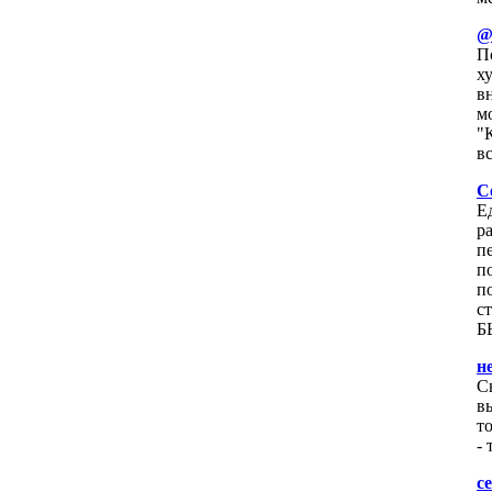
@
П
х
вн
м
"
вс
С
Е
р
п
п
п
с
Б
н
С
в
т
-
c