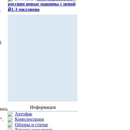
россиян новые машины с ценой
Ք1-3 миллиона
!
)
.
Информация
лось
Автофак
Комплектации
".
Обзоры и статьи
Техника вождения