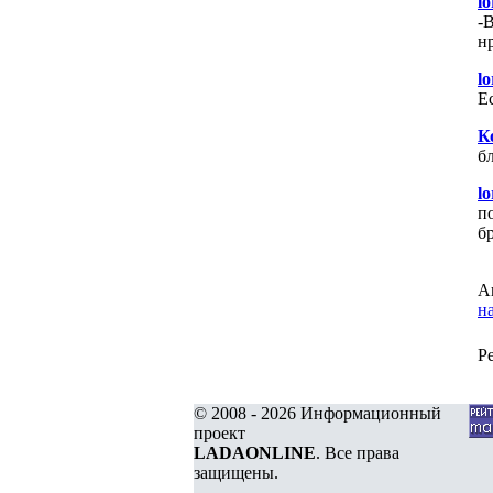
lo
-
н
lo
Е
Ко
б
lo
п
б
А
н
Р
© 2008 - 2026 Информационный
проект
LADAONLINE
. Все права
защищены.