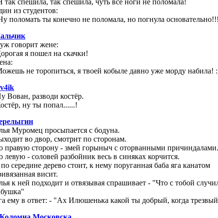
 Я так спешила, так спешила, чуть все ноги не поломала!
дин из студентов:
 Ну поломать ты конечно не поломала, но погнула основательно!!
альчик
уж говорит жене:
Дорогая я пошел на скачки!
ена:
Можешь не торопиться, я твоей кобыле давно уже морду набила! :
av4ik
Ну Вован, разводи костёр.
остёр, ну ты попал......!
ерелыгин
лья Муромец просыпается с бодуна.
ыходит во двор, смотрит по сторонам.
о правую сторону - змей горыныч с оторванными причиндалами
о левую - соловей разбойник весь в синяках корчится.
 по середине дерево стоит, к нему поруганная баба яга канатом
ривязанная висит.
лья к ней подходит и отвязывая спрашивает - "Что с тобой случи
абушка"
га ему в ответ: - "Ах Илюшенька какой ты добрый, когда трезвый
. Коломна Московска