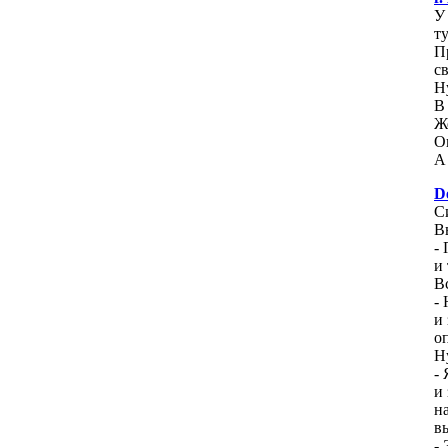
У
т
П
св
Н
В
Ж
О
А
D
С
В
-
и 
В
-
и
о
Н
-
и
н
в
- 