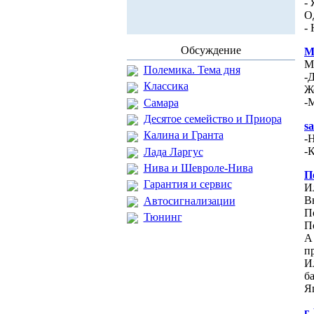
-
О
-
Обсуждение
М
М
Полемика. Тема дня
-
Классика
Ж
-
Самара
Десятое семейство и Приора
s
Калина и Гранта
-
-К
Лада Ларгус
Нива и Шевроле-Нива
П
Гарантия и сервис
И
В
Автосигнализации
П
Тюнинг
П
А
п
И
б
Я
г