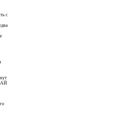
ть с
едва
е
я
инут
УМАЙ
го