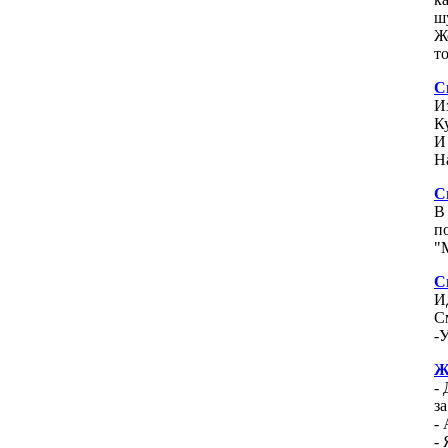
ш
Ж
то
С
И
К
И
Н
С
В
п
"
С
И
С
-
Ж
-
за
-
-