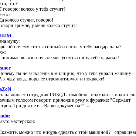
Что, что?
Я говорю: колесо у тебя стучит!
Чего?
Да колесо стучит, говорю!
 Говори громче, у меня колесо стучит!
ЛИМ
ена мужу:
орогой почему это ты сонный и спина у тебя расцарапана?
уж:
а понимаешь всю ночь не мог уснуть спину себе царапал!
eanor
 Почему ты не заявляешь в милицию, что у тебя украли машину?
 А я жду, когда воры ее отремонтируют и покрасят!
aZoN
станавливает сотрудник ГИБДД атомобиль. подходит к водителю
рачным голосом говорит, приложив руку к фуражке: "Сержант
етров. Три дня не ел. Ваши документы?"......
indor
 авто мастерской:
 Скажите, можно что-нибудь сделать с этой машиной? - спрашива