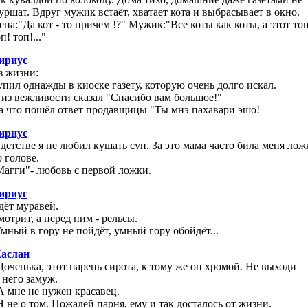
уршат. Вдруг мужик встаёт, хватает кота и выбрасывает в окно.
ена:"Да кот - то причем !?" Мужик:"Все коты как коты, а этот топ
п! топ!..."
ириус
з жизни:
упил однажды в киоске газету, которую очень долго искал.
 из вежливости сказал "Спасибо вам большое!"
а что пошёл ответ продавщицы "Ты мнэ пахавари эшо!
ириус
 детстве я не любил кушать суп. За это мама часто била меня лож
о голове.
Магги"- любовь с первой ложки.
ириус
дёт муравей.
мотрит, а перед ним - рельсы.
Умный в гору не пойдёт, умный гору обойдёт...
аслан
 Доченька, этот парень сирота, к тому же он хромой. Не выходи
 него замуж.
 А мне не нужен красавец.
 Я не о том. Пожалей парня, ему и так досталось от жизни.