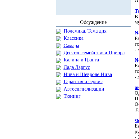
О
Т
В
Обсуждение
м
Полемика. Тема дня
N
Классика
Е
г
Самара
- 
Десятое семейство и Приора
Калина и Гранта
N
Е
Лада Ларгус
г
Нива и Шевроле-Нива
- 
Гарантия и сервис
а
Автосигнализации
О
Тюнинг
П
О
Те
s
Е
р
- 