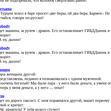
ни не подозревали, что Колобок смертельно ранен!
атьяна
 Турции хохол в баре просит:-две биры, ой два бира. Бармен:- Не
учайся, говори по-русски!
obody
дет машина, за рулем - дракон. Его останавливает ГИБДДшник и
оворит:
А ну, дыхни!
obody
дет машина, за рулем - дракон. Его останавливает ГИБДДшник и
оворит:
А ну, дыхни!
ноним
дна женщина другой:
редставляешь, недавно я познакомилась с одним мужчиной.
ооочень богатый! Мы были пара - у него были деньги, а уменя о
перь у меня деньги, а у него .... опыт!
tem
дет по дороге таксист. С ним поравнялся другой, машет первому
укой и кричит:
Эй, приятель! У тебя колесо стучит!