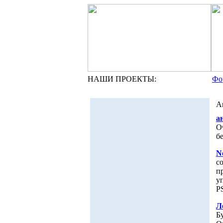
НАШИ ПРОЕКТЫ:
Фо
А
а
О
б
N
с
п
у
P
Л
Б