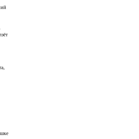
ний
е
лзёт
а,
ашке