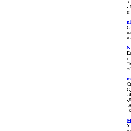
за
- 
и
n
С
л
л
N
Е
п
"
о
m
С
О
-
-
-
-
M
У
к