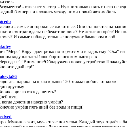
казчик.
Разумеется! - отвечает мастер. - Hужно только снять с него перед
 задний бамперы и вложить между ними новый автомобиль...
igredo
услики - самые осторожные животные. Они становятся на задни
апки и смотрят вдаль: не бежит ли лиса? Не летит ли орёл? Не по
и змея? И самые наблюдательные получают бампером в лоб.
ikofey
дет "Мерс".Вдруг дает резко по тормозам и в задок ему "Ока" на
олном ходу влетает.Голос бортового компьютера в
Мерседесе":"Внимание!Обнаружено новое устройство.Пожалуйст
бновите драйвер!"
aksyta86
идят два нарика на краю крыши 120 этажки добивают косяк.
дин другому
Жорик а долго отсюда лететь?
Дней пять.
А когда долетиш наверно умрёш?
Конечно умрёш пять дней без воды и пищи!
edved
тро. Мужик лежит, мучается с похмелья. Каждый звук отдаёт в б
ак кувалдой по колоколу. Дома тихо, домашние даже газетами не