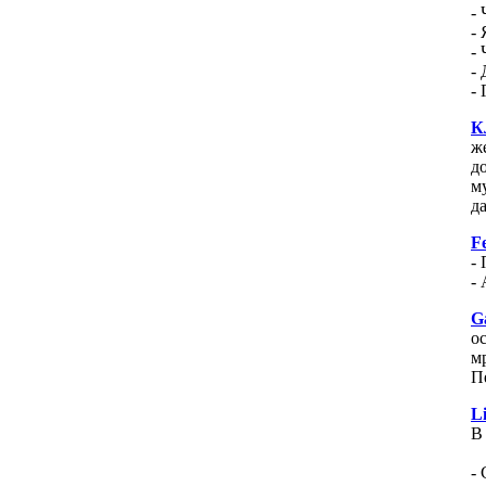
- 
- 
- 
- 
-
К
ж
д
м
д
F
-
-
G
о
м
П
L
В
-