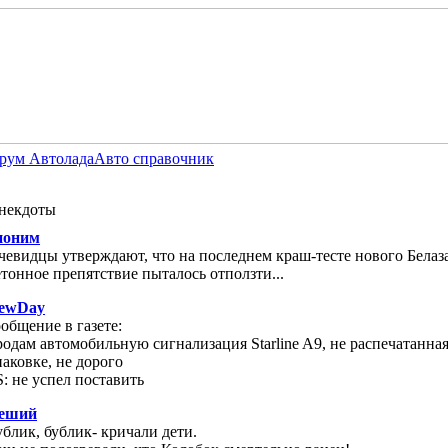
рум Автолада
Авто справочник
некдоты
ноним
чевидцы утверждают, что на последнем краш-тесте нового Белаз
етонное препятствие пыталось отползти...
ewDay
ообщение в газете:
родам автомобильную сигнализация Starline A9, не распечатанная
паковке, не дорого
S: не успел поставить
еший
ублик, бублик- кричали дети.