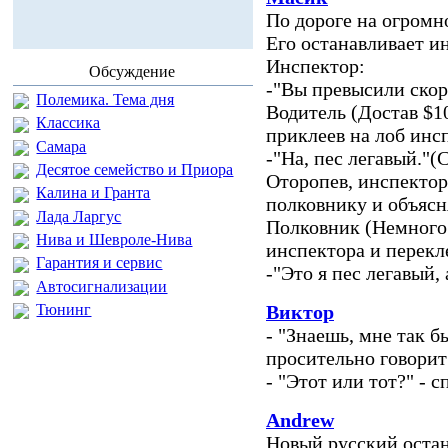
По дороге на огромн
Его останавливает 
Инспектор:
Обсуждение
-"Вы превысили скор
Полемика. Тема дня
Водитель (Достав $1
Классика
приклеев на лоб инс
Самара
-"На, пес легавый."(
Десятое семейство и Приора
Оторопев, инспектор
Калина и Гранта
полковнику и объясн
Лада Ларгус
Полковник (Немного 
Нива и Шевроле-Нива
инспектора и перекле
Гарантия и сервис
-"Это я пес легавый,
Автосигнализации
Тюнинг
Виктор
- "Знаешь, мне так б
просительно говорит 
- "Этот или тот?" - 
Andrew
Новый русский остан