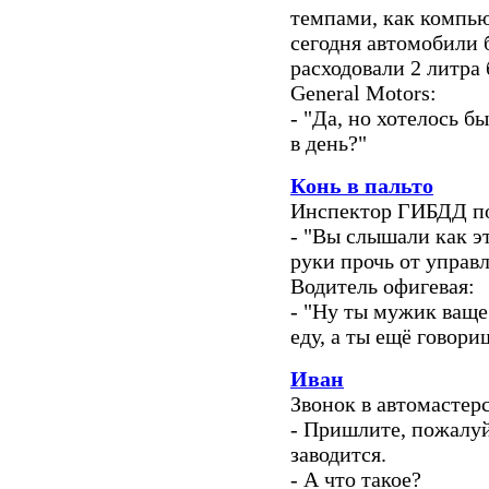
темпами, как компь
сегодня автомобили 
расходовали 2 литра 
General Motors:
- "Да, но хотелось б
в день?"
Конь в пальто
Инспектор ГИБДД по
- "Вы слышали как э
руки прочь от управ
Водитель офигевая:
- "Ну ты мужик ваще.
еду, а ты ещё говориш
Иван
Звонок в автомастер
- Пришлите, пожалу
заводится.
- А что такое?