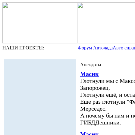
НАШИ ПРОЕКТЫ:
Форум Автолада
Авто спра
Анекдоты
Масик
Глотнули мы с Макс
Запорожец.
Глотнули ещё, и ост
Ещё раз глотнули "Ф
Мерседес.
А почему бы нам и н
ГИБДДешники.
Масик