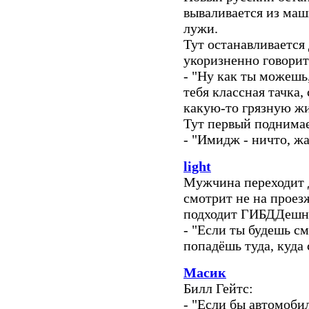
вываливается из маш
лужи.
Тут останавливается
укоризненно говорит
- "Ну как ты можешь,
тебя классная тачка,
какую-то грязную ж
Тут первый поднимае
- "Имидж - ничто, жа
light
Мужчина переходит 
смотрит не на проезж
подходит ГИБДДешни
- "Если ты будешь см
попадёшь туда, куда
Масик
Билл Гейтс:
- "Если бы автомоби