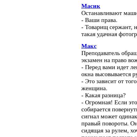
Масик
Останавливают маши
- Ваши права.
- Товарищ сержант, 
такая удачная фотог
Макс
Преподаватель обра
экзамен на право во
- Перед вами идет ле
окна высовывается р
- Это зависит от тог
женщина.
- Какая разница?
- Огромная! Если это
собирается повернут
сигнал может одинако
правый повороты. Он
сидящая за рулем, хо