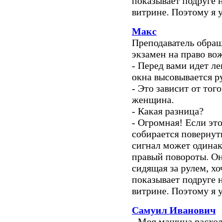
показывает подруге 
витрине. Поэтому я 
Макс
Преподаватель обра
экзамен на право во
- Перед вами идет ле
окна высовывается р
- Это зависит от тог
женщина.
- Какая разница?
- Огромная! Если это
собирается повернут
сигнал может одинако
правый повороты. Он
сидящая за рулем, хо
показывает подруге 
витрине. Поэтому я 
Самуил Иванович
- Моя машина расход