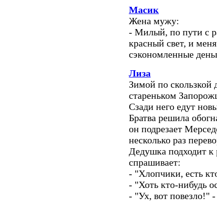
Масик
Жена мужу:
- Милый, по пути с р
красный свет, и мен
сэкономленные деньг
Лиза
Зимой по скользкой 
стареньком Запорож
Сзади него едут новы
Братва решила обогна
он подрезает Мерседе
несколько раз перево
Дедушка подходит к 
спрашивает:
- "Хлопчики, есть кт
- "Хоть кто-нибудь о
- "Ух, вот повезло!" 