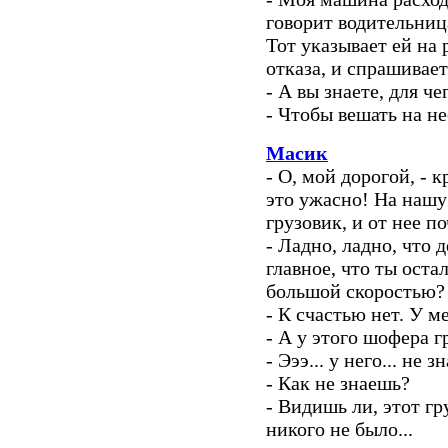
говорит водительниц
Тот указывает ей на
отказа, и спрашивает
- А вы знаете, для ч
- Чтобы вешать на не
Масик
- О, мой дорогой, - 
это ужасно! На наш
грузовик, и от нее п
- Ладно, ладно, что д
главное, что ты оста
большой скоростью?
- К счастью нет. У м
- А у этого шофера г
- Эээ... у него... не з
- Как не знаешь?
- Видишь ли, этот гр
никого не было...