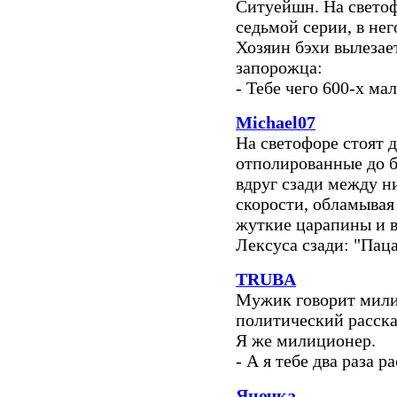
Ситуейшн. На свето
седьмой серии, в не
Хозяин бэхи вылезае
запорожца:
- Тебе чего 600-х ма
Michael07
На светофоре стоят д
отполированные до бл
вдруг сзади между н
скорости, обламывая 
жуткие царапины и в
Лексуса сзади: "Паца
TRUBA
Мужик говорит мили
политический расска
Я же милиционер.
- А я тебе два раза р
Яночка