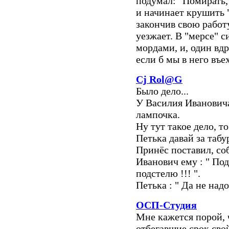
подумал: "Помирать,
и начинает крушить "
закончив свою работ
уезжает. В "мерсе" с
мордами, и, один вдр
если б мы в него въе
Cj Rol@G
Было дело...
У Василия Ивановича
лампочка.
Ну тут такое дело, т
Петька давай за табу
Принёс поставил, со
Иванович ему : " Под
подстелю !!! ".
Петька : " Да не надо
ОСП-Студия
Мне кажется порой, 
отбегавшие срок свой