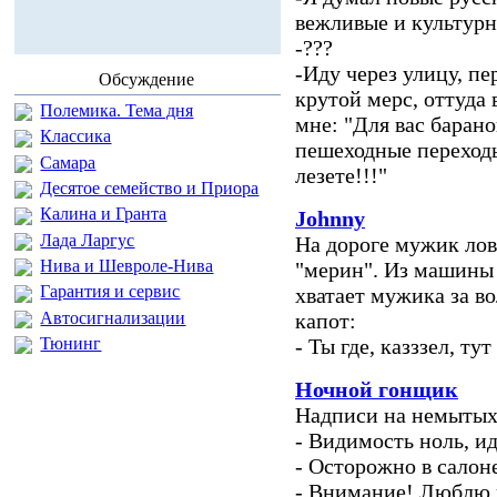
вежливые и культур
-???
-Иду через улицу, пе
Обсуждение
крутой мерс, оттуда
Полемика. Тема дня
мне: "Для вас баран
Классика
пешеходные переходы,
Самара
лезете!!!"
Десятое семейство и Приора
Калина и Гранта
Johnny
Лада Ларгус
На дороге мужик лов
Нива и Шевроле-Нива
"мерин". Из машины 
Гарантия и сервис
хватает мужика за во
Автосигнализации
капот:
Тюнинг
- Ты где, казззел, т
Ночной гонщик
Надписи на немытых
- Видимость ноль, и
- Осторожно в салон
- Внимание! Люблю п