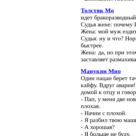
Толстяк Мо
идет бракоразводный
Судья жене: почему 
Жена: мой муж ездит
Судья: ну и что? Нор
быстрее.
Жена: да, но при это
заставляет размахив
Манукян Мно
Один пацан берет тач
кайфу. Вдруг авария! 
домой к отцу и говор
- Пап, у меня две нов
плохая.
- Начни с плохой.
- Я разбил твою маш
- А хорошая?
- Я больше не буду.