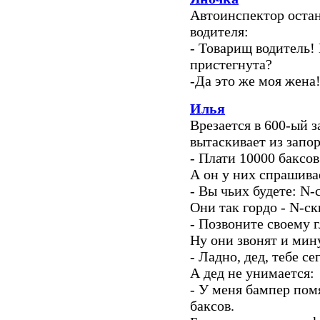
Автоинспектор оста
водителя:
- Товарищ водитель!
пристегнута?
-Да это же моя жена
Илья
Врезается в 600-ый з
вытаскивает из запор
- Плати 10000 баксов
А он у них спрашива
- Вы чьих будете: N-
Они так гордо - N-ск
- Позвоните своему 
Ну они звонят и мину
- Ладно, дед, тебе се
А дед не унимается:
- У меня бампер пом
баксов.