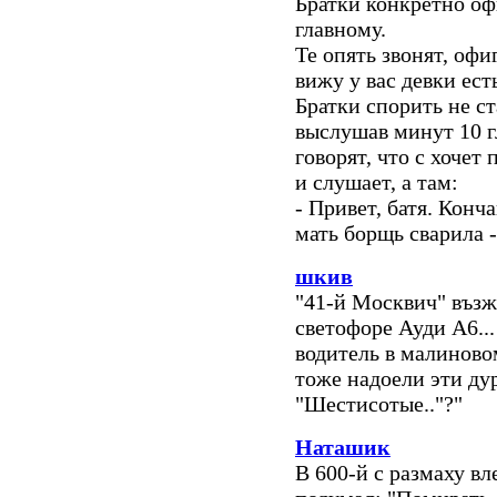
Братки конкретно офи
главному.
Те опять звонят, офи
вижу у вас девки ест
Братки спорить не ст
выслушав минут 10 г
говорят, что с хочет
и слушает, а там:
- Привет, батя. Конч
мать борщь сварила -
шкив
"41-й Москвич" възжа
светофоре Ауди А6..
водитель в малиновом
тоже надоели эти ду
"Шестисотые.."?"
Наташик
В 600-й с размаху вл