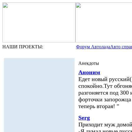
НАШИ ПРОЕКТЫ:
Форум Автолада
Авто спра
Анекдоты
Аноним
Едет новый русский(Н
спокойно.Тут обгоня
разгоняется под 300 
форточки запорожца 
теперь вторая! "
Serg
Приходит муж домой
-Я думал новые русс