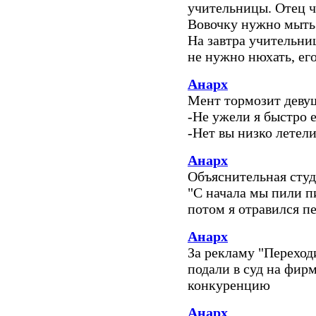
учительницы. Отец ч
Вовочку нужно мыть!
На завтра учительни
не нужно нюхать, е
Анарх
Мент тормозит девушк
-Не ужели я быстро 
-Нет вы низко летели
Анарх
Объяснительная студ
"С начала мы пили пи
потом я отравился п
Анарх
За рекламу "Переход
подали в суд на фир
конкуренцию
Анарх