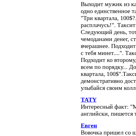
Выходит мужик из ка
одно единственное т
"Три квартала, 100$?
расплачусь!". Такси
Следующий день, тот
чемоданами денег, ст
вчерашнее. Подходит 
с тебя минет....". Так
Подходит ко второму,
всем по порядку... Д
квартала, 100$".Такс
демонстративно доста
улыбайся своим колле
TATY
Интересный факт: "М
английски, пишется т
Евген
Вовочка пришел со ш