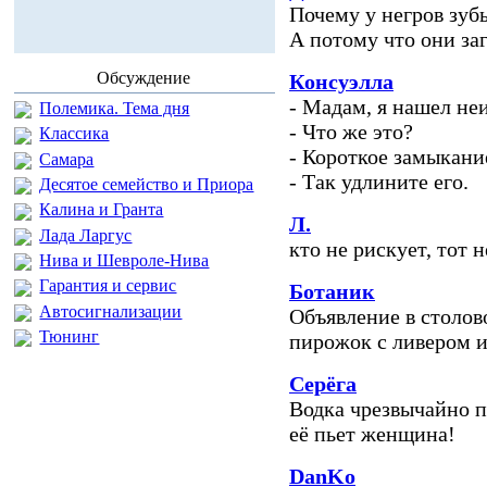
Почему у негров зуб
А потому что они за
Обсуждение
Консуэлла
- Мадам, я нашел не
Полемика. Тема дня
- Что же это?
Классика
- Короткое замыкани
Самара
- Так удлините его.
Десятое семейство и Приора
Калина и Гранта
Л.
Лада Ларгус
кто не рискует, тот н
Нива и Шевроле-Нива
Гарантия и сервис
Ботаник
Автосигнализации
Объявление в столов
Тюнинг
пирожок с ливером и
Серёга
Водка чрезвычайно п
её пьет женщина!
DanKo