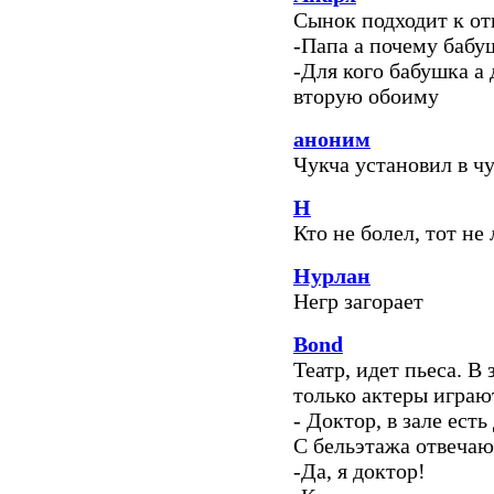
Сынок подходит к от
-Папа а почему бабуш
-Для кого бабушка а 
вторую обоиму
аноним
Чукча установил в 
Н
Кто не болел, тот не
Нурлан
Негр загорает
Bond
Театр, идет пьеса. В
только актеры играют
- Доктор, в зале есть
С бельэтажа отвечаю
-Да, я доктор!