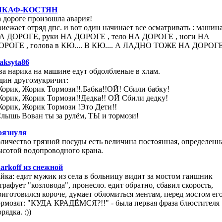
КАФ-КОСТЯН
а дороге произошла авария!
риежает отряд дпс. и вот один начинает все осматривать : машин
А ДОРОГЕ, руки НА ДОРОГЕ , тело НА ДОРОГЕ , ноги НА
ОРОГЕ , голова в КЮ.... В КЮ.... А ЛАДНО ТОЖЕ НА ДОРОГ
aksyta86
ва нарика на машине едут обдолбленые в хлам.
дин другомукричит:
Жорик, Жорик Тормози!!.Бабка!!ОЙ! Сбили бабку!
Жорик, Жорик Тормози!!Дедка!! ОЙ Сбили дедку!
Жорик, Жорик Тормози !Это Дети!!
Слышь Вован ты за рулём, ТЫ и тормози!
рязнуля
оличество грязной посуды есть величина постоянная, определенн
ысотой водопроводного крана.
harkoff из снежной
айка: едит мужик из села в больницу видит за мостом гаишник
трафует "козловода", пронесло. едит обратно, сбавил скорость,
риготовился корoче, думает обломиться ментам, перед мостом ег
ормозят: "КУДА КРАДЁМСЯ?!!" - была первая фраза блюстителя
рядка. :))