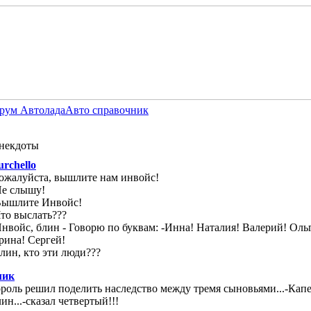
рум Автолада
Авто справочник
некдоты
urchello
ожалуйста, вышлите нам инвойс!
Не слышу!
Вышлите Инвойс!
Что выслать???
Инвойс, блин - Говорю по буквам: -Инна! Наталия! Валерий! Оль
рина! Сергей!
Блин, кто эти люди???
лик
ороль решил поделить наследство между тремя сыновьями...-Капе
ин...-сказал четвертый!!!