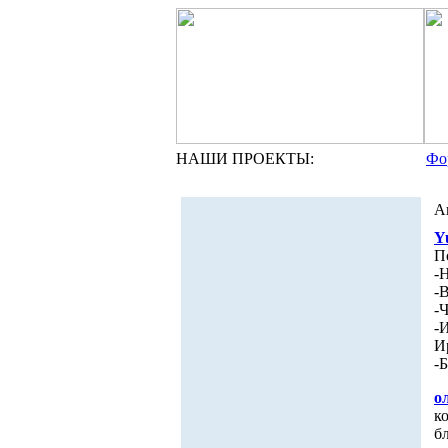
НАШИ ПРОЕКТЫ:
Фо
А
Y
П
-
-
-
-
И
-
о
к
бл