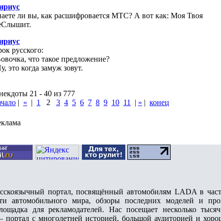
ириус
наете ли вы, как расшифровается МТС? А вот как: Моя Твоя
еСлышит.
ириус
рок русского:
Вовочка, что такое предложение?
у, это когда замуж зовут.
некдоты 21 - 40 из 777
ачало
|
«
|
1
2
3
4
5
6
7
8
9
10
11
|
»
|
конец
еклама
коязычный портал, посвящённый автомобилям LADA в частн
ти автомобильного мира, обзоры последних моделей и про
лощадка для рекламодателей. Нас посещает несколько тыся
– портал с многолетней историей, большой аудиторией и хоро