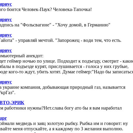
ириус
ого боится Человек-Паук? Человека-Тапочка!
ириус
адпись на "Фольсвагине" - "Хочу домой, в Германию"
ириус
Тайота" - управляй мечтой. "Запорожец - води тем, что есть.
ириус
омьютерный анекдот:
дет геймер ночью по улице. Подходит к подъезду, смотрит - каки
мбалы в подъезде курят, прислушивается - голоса у них грубые,
роде кого-то ждут, убить хотят. Думае геймер:"Надо бы записаться
ириус
а украине компания, добывающая природный газ, называется
УкрГаз".
ВТО-ЭРИК
ам работники нужны?Нет.слава богу ато бы я вам наработал
upr
оймали медведь и заяц золотую рыбку. Рыбка им и говорит: ну
авайте меня отпускайте, а я каждому по 3 желания выполню.