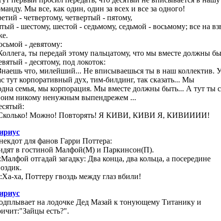
манду. Мы все, как один, один за всех и все за одного!
ретий - четвертому, четвертый - пятому,
ятый - шестому, шестой - седьмому, седьмой - восьмому; все на вз
же.
осьмой - девятому:
 Коллега, ты передай этому пальцатому, что мы вместе должны бы
евятый - десятому, под локоток:
 Знаешь что, милейший... Не вписываешься ты в наш коллектив. 
ас тут корпоративный дух, тим-билдинг, так сказать... Мы
 одна семья, мы корпорация. Мы вместе должны быть... А тут ты 
воим никому ненужным выпендрежем ...
есятый:
 Сколько! Можно! Повторять! Я КИВИ, КИВИ Я, КИВИИИИ!
ириус
некдот для фанов Гарри Поттера:
идят в гостиной Малфой(М) и Паркинсон(П).
:Малфой отгадай загадку: Два конца, два кольца, а посередине
воздик.
:Ха-ха, Поттеру гвоздь между глаз вбили!
ириус
одплывает на лодочке Дед Мазай к тонующему Титанику и
ричит:"Зайцы есть?".