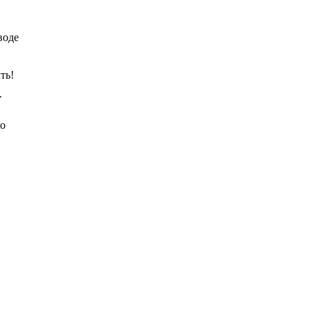
воде
ть!
У
со