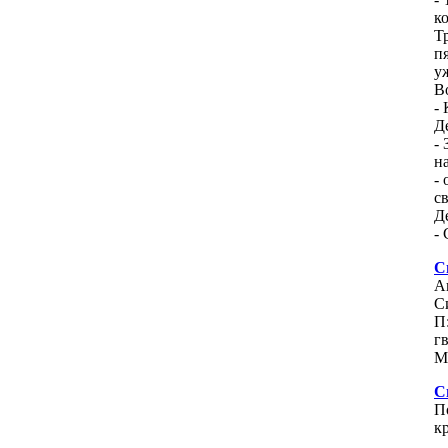
ко
Т
п
у
В
-
Д
-
н
-
с
Д
-
С
А
С
П
г
М
С
П
к