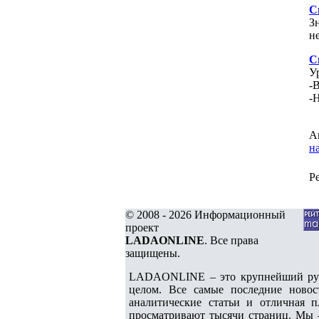
С
З
н
С
У
-
-Н
А
н
Р
© 2008 - 2026 Информационный
проект
LADAONLINE
. Все права
защищены.
LADAONLINE – это крупнейший русс
целом. Все самые последние новос
аналитические статьи и отличная п
просматривают тысячи страниц. Мы 