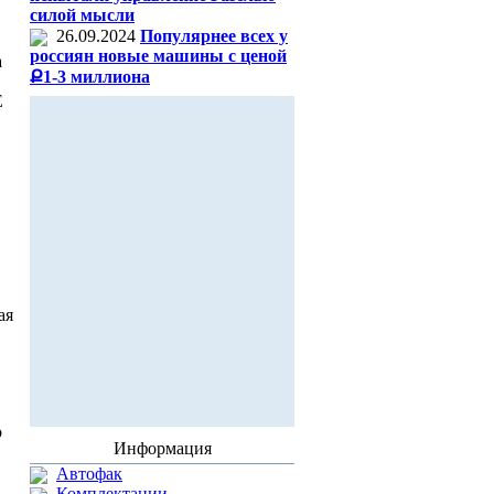
силой мысли
26.09.2024
Популярнее всех у
россиян новые машины с ценой
а
Ք1-3 миллиона
Е
ая
о
Информация
Автофак
Комплектации