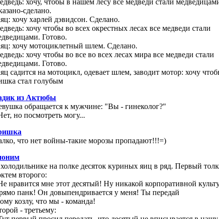
едведь: хочу, чтобы в нашем лесу все медведи стали медведицам
казано-сделано.
аяц: хочу харлей дэвидсон. Сделано.
едведь: хочу чтобы во всех окрестных лесах все медведи стали
едведицами. Готово.
аяц: хочу мотоциклетный шлем. Сделано.
едведь: хочу чтобы во все во всех лесах мира все медведи стали
едведицами. Готово.
аяц садится на мотоцикл, одевает шлем, заводит мотор: хочу что
ишка стал голубым
адик из Актюбы
евушка обращается к мужчине: "Вы - гинеколог?"
Нет, но посмотреть могу...
ришка
алко, что нет войны-такие морозы пропадают!!!=)
ноним
 холодильнике на полке десяток куриных яиц в ряд. Первый толк
октем второго:
 Не нравится мне этот десятый! Ну никакой корпоративной культ
рямо панк! Он довыпендривается у меня! Ты передай
ому козлу, что мы - команда!
торой - третьему:
 Тут первый просил передать, что десятый не вписывается в нашу