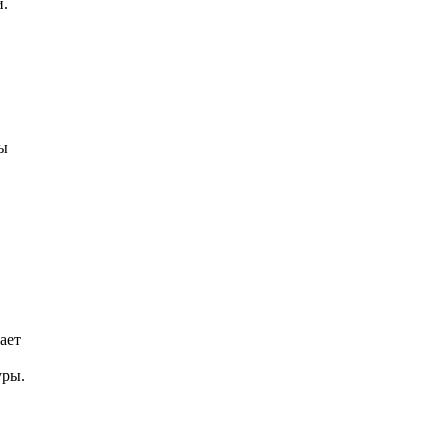
и.
бы
ает
уры.