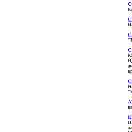
С
К
С
Н
С
"
С
К
И
а
в
С
Н
"
А
в
K
П
д