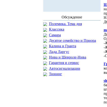
Ш
н
п
Обсуждение
Н
Д
Полемика. Тема дня
Классика
m
Д
Самара
О
Десятое семейство и Приора
-
Калина и Гранта
-
-
Лада Ларгус
-
Нива и Шевроле-Нива
Гарантия и сервис
Г
к
Автосигнализации
в
Тюнинг
s
б
ш
п
т
по