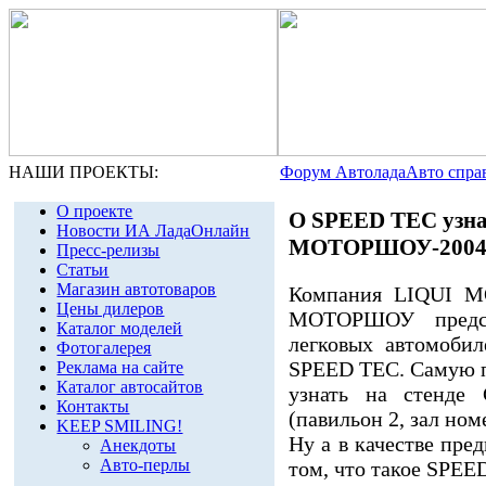
НАШИ ПРОЕКТЫ:
Форум Автолада
Авто спра
О проекте
О SPEED TEC узна
Новости ИА ЛадаОнлайн
МОТОРШОУ-200
Пресс-релизы
Статьи
Магазин автотоваров
Компания LIQUI MO
Цены дилеров
МОТОРШОУ предст
Каталог моделей
легковых автомоби
Фотогалерея
SPEED TEC. Самую 
Реклама на сайте
Каталог автосайтов
узнать на стенд
Контакты
(павильон 2, зал номе
KEEP SMILING!
Ну а в качестве пре
Анекдоты
Авто-перлы
том, что такое SPEE