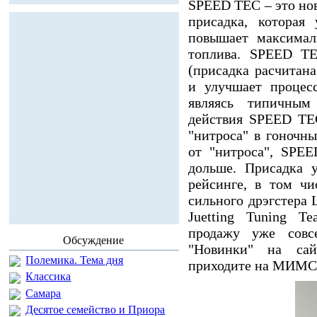
SPEED TEC – это но
присадка, которая 
повышает максимал
топлива. SPEED TE
(присадка расчитан
и улучшает процес
являясь типичным
действия SPEED TE
"нитроса" в гоночн
от "нитроса", SPE
дольше. Присадка 
рейсинге, в том чи
сильного дрэгстера 
Juetting Tuning T
продажу уже совс
Обсуждение
"Новинки" на са
Полемика. Тема дня
приходите на МИМС
Классика
Самара
Десятое семейство и Приора