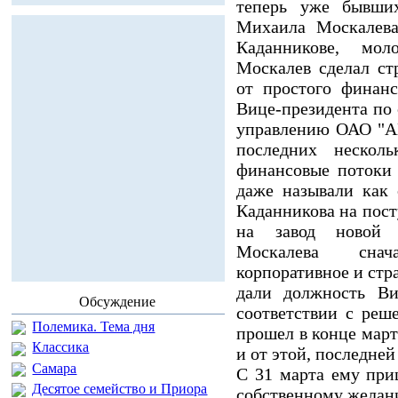
теперь уже бывших
Михаила Москалева
Каданникове, мо
Москалев сделал ст
от простого финан
Вице-президента по
управлению ОАО "А
последних нескол
финансовые потоки
даже называли как
Каданникова на пос
на завод новой
Москалева снача
корпоративное и стр
дали должность Ви
Обсуждение
соответствии с реш
Полемика. Тема дня
прошел в конце мар
Классика
и от этой, последне
Самара
С 31 марта ему при
Десятое семейство и Приора
собственному желан