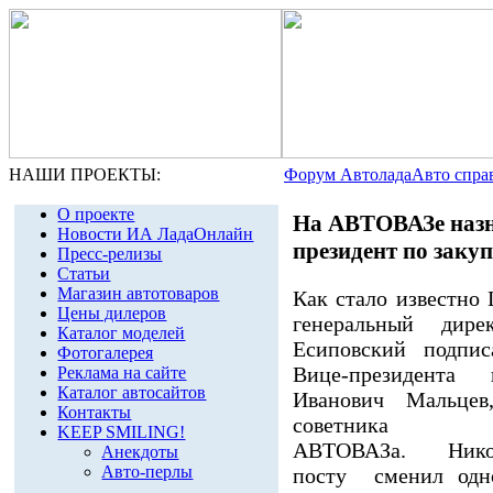
НАШИ ПРОЕКТЫ:
Форум Автолада
Авто спра
О проекте
На АВТОВАЗе назн
Новости ИА ЛадаОнлайн
президент по заку
Пресс-релизы
Статьи
Магазин автотоваров
Как стало известно
Цены дилеров
генеральный ди
Каталог моделей
Есиповский подпис
Фотогалерея
Вице-президента 
Реклама на сайте
Каталог автосайтов
Иванович Мальцев
Контакты
советника г
KEEP SMILING!
АВТОВАЗа. Нико
Анекдоты
Авто-перлы
посту сменил одно