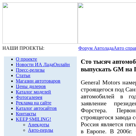
НАШИ ПРОЕКТЫ:
Форум Автолада
Авто спра
О проекте
Сто тысяч автомоб
Новости ИА ЛадаОнлайн
выпускать GM на 
Пресс-релизы
Статьи
Магазин автотоваров
General Motors наме
Цены дилеров
строящегося под Санк
Каталог моделей
автомобилей в г
Фотогалерея
заявление презид
Реклама на сайте
Каталог автосайтов
Форстера. Первон
Контакты
строящегося завода с
KEEP SMILING!
Россия является пя
Анекдоты
Авто-перлы
в Европе. В 2006г