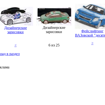
Дизайнерские
Дизайнерские
Фейслифтинг
зарисовки
зарисовки
ВАЗовской "десят
>
<
6 из 25
зад в раздел
клама