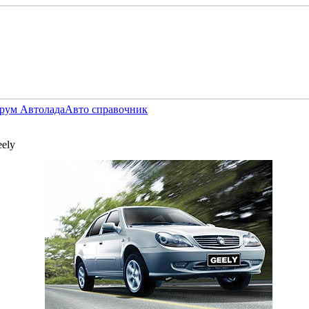
рум Автолада
Авто справочник
ely