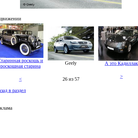
 движении
таринная роскошь и
Geely
А это Кадиллак
роскошная старина
>
<
26 из 57
зад в раздел
клама