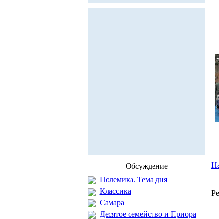
На
Обсуждение
Полемика. Тема дня
Классика
Ре
Самара
Десятое семейство и Приора