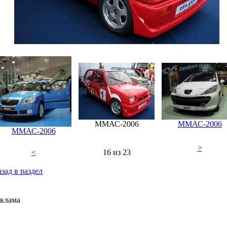
ММАС-2006
ММАС-2006
ММАС-2006
>
<
16 из 23
зад в раздел
клама