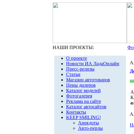
НАШИ ПРОЕКТЫ:
Фо
О проекте
А
Новости ИА ЛадаОнлайн
Пресс-релизы
Д
Статьи
Магазин автотоваров
0
Цены дилеров
Каталог моделей
А
Фотогалерея
К
Реклама на сайте
а
Каталог автосайтов
Контакты
А
KEEP SMILING!
Анекдоты
Н
Авто-перлы