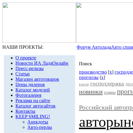
НАШИ ПРОЕКТЫ:
Форум Автолада
Авто спра
О проекте
Новости ИА ЛадаОнлайн
Поиск
Пресс-релизы
производство
[
x
]
господд
Статьи
прогнозы
[
x
]
Магазин автотоваров
господдержка
дил
Цены дилеров
власти
Каталог моделей
прог
новинки
планы
Фотогалерея
Реклама на сайте
Каталог автосайтов
Российский автоп
Контакты
авторын
KEEP SMILING!
Анекдоты
Авто-перлы