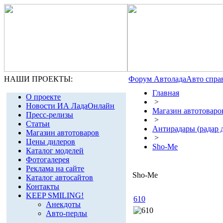
НАШИ ПРОЕКТЫ:
Форум Автолада
Авто спра
Главная
О проекте
>
Новости ИА ЛадаОнлайн
Магазин автотоваро
Пресс-релизы
>
Статьи
Антирадары (радар 
Магазин автотоваров
>
Цены дилеров
Sho-Me
Каталог моделей
Фотогалерея
Реклама на сайте
Sho-Me
Каталог автосайтов
Контакты
KEEP SMILING!
610
Анекдоты
Авто-перлы